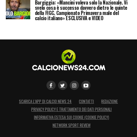
Bargiggia: «Mancini voleva solo la Nazionale. Vi
svelo cosa è successo davvero dietro le quinte
della FIGC. Campionato Primavera male del
calcio italiano» ESCLUSIVA e VIDEO
SCARICA L’APP DI CALCIO NEWS 24
CONTATTI
REDAZIONE
PRIVACY POLICY E TRATTAMENTO DEI DATI PERSONALI
INFORMATIVA ESTESA SUI COOKIE (COOKIE POLICY)
NETWORK SPORT REVIEW