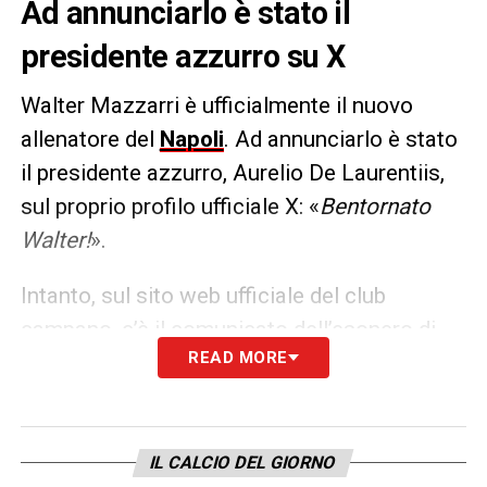
Ad annunciarlo è stato il
presidente azzurro su X
Walter Mazzarri è ufficialmente il nuovo
allenatore del
Napoli
. Ad annunciarlo è stato
il presidente azzurro, Aurelio De Laurentiis,
sul proprio profilo ufficiale X: «
Bentornato
Walter!
».
Intanto, sul sito web ufficiale del club
campano, c’è il comunicato dell’esonero di
READ MORE
Rudi Garcia: «
La Società Sportiva Calcio
Napoli ha deciso di revocare l’incarico di
responsabile tecnico della prima squadra al
signor Rudi Garcia. A lui e al suo staff il
IL CALCIO DEL GIORNO