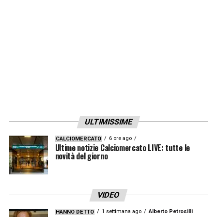
ringraziamento per la collaborazione resa
fino a oggi
».
LA PLAYLIST DELLE NOSTRE TOP NEWS
ULTIMISSIME
6 ore ago
CALCIOMERCATO
Ultime notizie Calciomercato LIVE: tutte le
novità del giorno
VIDEO
1 settimana ago
Alberto Petrosilli
HANNO DETTO