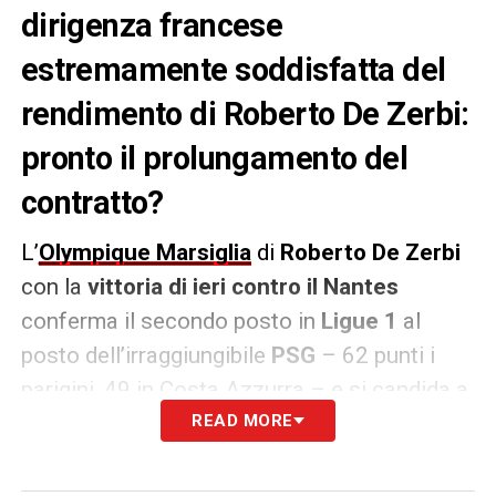
dirigenza francese
estremamente soddisfatta del
rendimento di Roberto De Zerbi:
pronto il prolungamento del
contratto?
L’
Olympique Marsiglia
di
Roberto De Zerbi
con la
vittoria di ieri contro il Nantes
conferma il secondo posto in
Ligue 1
al
posto dell’irraggiungibile
PSG
– 62 punti i
parigini, 49 in Costa Azzurra – e si candida a
tornare in Champions League
READ MORE
nella
prossima stagione.