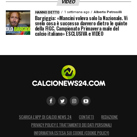
VIDEO
1 settimana ago
Alberto Petrosilli
HANNO DETTO
Bargiggia: «Mancini voleva solo la Nazionale. Vi
svelo cosa è successo davvero dietro le quinte
della FIGC. Campionato Primavera male del
calcio italiano» ESCLUSIVA e VIDEO
SCARICA L’APP DI CALCIO NEWS 24
CONTATTI
REDAZIONE
PRIVACY POLICY E TRATTAMENTO DEI DATI PERSONALI
INFORMATIVA ESTESA SUI COOKIE (COOKIE POLICY)