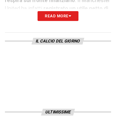
respira sul fronte finanziario
. Il Manchester
United ha infatti
registrato un utile netto di
4,2 milioni di sterline nel secondo
READ MORE
trimestre
(contro i 27,7 milioni di perdite
dell’anno precedente). Tuttavia, il prossimo
bilancio dovrà assorbire i circa 10 milioni di
IL CALCIO DEL GIORNO
buonuscita versati a gennaio per l’esonero di
Amorim, una spesa che si aggiunge ai 14,5
milioni sborsati a suo tempo per congedare
Ten Hag e il suo staff.
LA PLAYLIST DELLE NOSTRE TOP NEWS
ULTIMISSIME