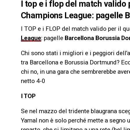
I top e i flop del match valido 
Champions League: pagelle B
I TOP e i FLOP
del match valido per il qu
League
: pagelle
Barcellona Borussia D
Chi sono stati i migliori e i peggiori del
tra Barcellona e Borussia Dortmund? Ecc
chi no, in una gara che sembrerebbe avere
netto 4-0
I TOP
Se nel mazzo del tridente blaugrana sc
Yamal non è solo perché mette a segno u
reparto, che si limitano a una rete (bel l