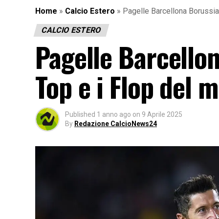
Home
»
Calcio Estero
»
Pagelle Barcellona Borussia
CALCIO ESTERO
Pagelle Barcello
Top e i Flop del 
Published
1 anno ago
on
9 Aprile 2025
By
Redazione CalcioNews24