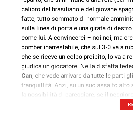
calibro del brasiliano e del giovane spagn
fatte, tutto sommato di normale amminis
sulla linea di porta e una girata di destr
come lui. A convincerci – noi noi, ma cre
bomber inarrestabile, che sul 3-0 va a rub
che se riceve un colpo proibito, lo va a re
giudica un giocatore. Nella disfatta tede
Can
, che vede arrivare da tutte le parti 
tranquillità. Anzi, su un suo assalto alt
la possibilità di pareggiare, se il peggio
R
I FLOP
Il reo citato poc’anzi è
Guirassy
: arriva 