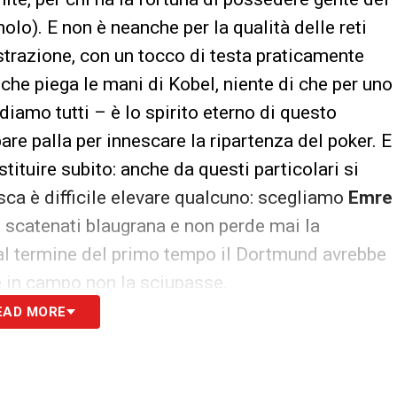
olo). E non è neanche per la qualità delle reti
trazione, con un tocco di testa praticamente
o che piega le mani di Kobel, niente di che per uno
diamo tutti – è lo spirito eterno di questo
are palla per innescare la ripartenza del poker. E
stituire subito: anche da questi particolari si
sca è difficile elevare qualcuno: scegliamo
Emre
gli scatenati blaugrana e non perde mai la
o al termine del primo tempo il Dortmund avrebbe
re in campo non la sciupasse.
EAD MORE
in Catalunya forte della posizione di vice-