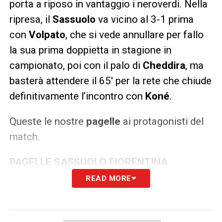
porta a riposo in vantaggio i neroverdi. Nella
ripresa, il
Sassuolo
va vicino al 3-1 prima
con
Volpato
, che si vede annullare per fallo
la sua prima doppietta in stagione in
campionato, poi con il palo di
Cheddira
, ma
basterà attendere il 65′ per la rete che chiude
definitivamente l’incontro con
Koné
.
Queste le nostre
pagelle
ai protagonisti del
match.
PAGELLE SASSUOLO FIORENTINA
READ MORE
SASSUOLO (4-3-3):
Muric 5; Walukiewicz 6
(78′ Coulibaly sv), Idzes 6, Muharemovic 7,
Doig 5.5; Thorstvedt 5.5, Matic 6, Koné 7;