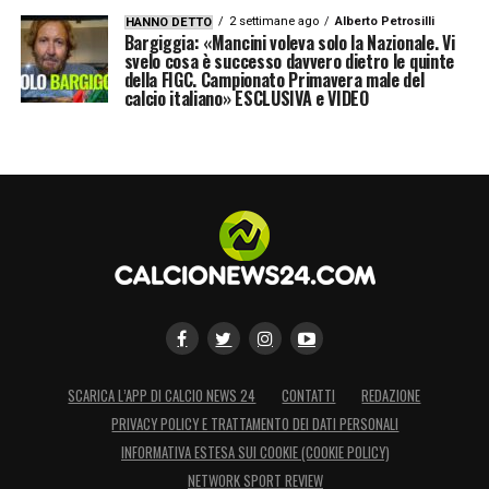
2 settimane ago
Alberto Petrosilli
HANNO DETTO
Bargiggia: «Mancini voleva solo la Nazionale. Vi
svelo cosa è successo davvero dietro le quinte
della FIGC. Campionato Primavera male del
calcio italiano» ESCLUSIVA e VIDEO
SCARICA L’APP DI CALCIO NEWS 24
CONTATTI
REDAZIONE
PRIVACY POLICY E TRATTAMENTO DEI DATI PERSONALI
INFORMATIVA ESTESA SUI COOKIE (COOKIE POLICY)
NETWORK SPORT REVIEW