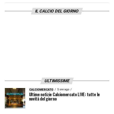
IL CALCIO DEL GIORNO
57′ Volpato fa 3-1, ma gioco fermo. Dubbi
sul contrasto con Parisi.
INIZIO RIPRESA
FINE PRIMO TEMPO
45′ VANTAGGIO SASSUOLO con
Muharemovic. Partita completamente
ribaltata
ULTIMISSIME
30′ Sassuolo sempre molto in avanti con
5 ore ago
CALCIOMERCATO
Ultime notizie Calciomercato LIVE: tutte le
ambizione
novità del giorno
13′ PAREGGIO IMMEDIATO. Grande botta di