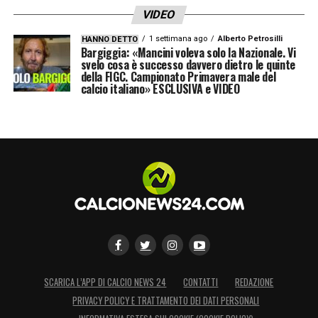
Volpato e palla in rete. Pareggio per il
VIDEO
Sassuolo.
1 settimana ago
Alberto Petrosilli
HANNO DETTO
Bargiggia: «Mancini voleva solo la Nazionale. Vi
7′ VANTAGGIO FIORENTINA! Mandragora su
svelo cosa è successo davvero dietro le quinte
della FIGC. Campionato Primavera male del
rigore batte il portiere del Sassuolo
calcio italiano» ESCLUSIVA e VIDEO
6′ Muric investe Parisi ed è calcio di rigore
SASSUOLO (4-3-3):
Muric; Walukiewicz,
Idzes, Muharemovic, Doig; Thorstvedt, Matic,
Koné; Volpato, Pinamonti,
Laurienté.
Allenatore:
Fabio Grosso.
FIORENTINA (3-5-2)
: De Gea; Comuzzo,
Marì, Ranieri; Dodo, Mandragora, Fagioli,
SCARICA L’APP DI CALCIO NEWS 24
CONTATTI
REDAZIONE
PRIVACY POLICY E TRATTAMENTO DEI DATI PERSONALI
Sohm, Parisi; Gudmundsson,