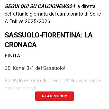
SEGUI QUI SU CALCIONEWS24
la diretta
dell’attuale giornata del campionato di Serie
A Enilive 2025/2026.
SASSUOLO-FIORENTINA: LA
CRONACA
FINITA
65′ Kone! 3-1 del Sassuolo!
60′ Palo esterno di Cheddira! Nuova chance
per i neroverdi
READ MORE
58′ Espulso Grosso. Il tecnico neroverde
protesta per il gol annullato.