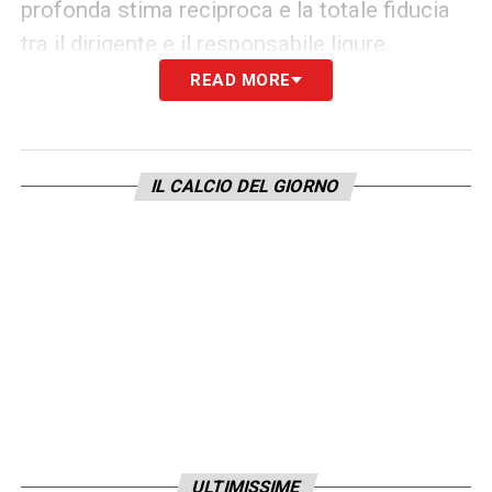
profonda stima reciproca e la totale fiducia
tra il dirigente e il responsabile ligure.
READ MORE
Le contromosse alla Continassa:
promozione interna
La partenza di Sbravati non coglie
IL CALCIO DEL GIORNO
impreparata la dirigenza della Juventus,
intenzionata a dare continuità al lavoro
svolto negli ultimi anni nel vivaio. Per
colmare la casella rimasta vuota a Torino, il
club bianconero punta forte su
Massimiliano
Scaglia
. Si tratta di una soluzione interna di
assoluto spessore: una figura esperta,
profondo conoscitore delle dinamiche
ULTIMISSIME