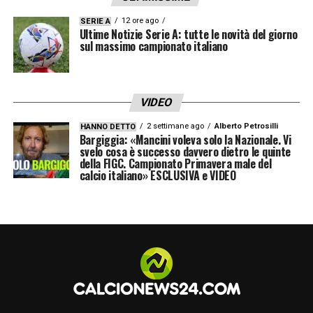
societarie di Vinovo e profilo ideale per
garantire stabilità ai giovani talenti della rosa
12 ore ago
SERIE A
Ultime Notizie Serie A: tutte le novità del giorno
senza subire contraccolpi.
sul massimo campionato italiano
LA PLAYLIST DELLE NOSTRE TOP NEWS
VIDEO
2 settimane ago
Alberto Petrosilli
HANNO DETTO
Bargiggia: «Mancini voleva solo la Nazionale. Vi
svelo cosa è successo davvero dietro le quinte
della FIGC. Campionato Primavera male del
calcio italiano» ESCLUSIVA e VIDEO