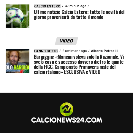
LEGGI ANCHE –
Calciomercato Cagliari,
47 minuti ago
CALCIO ESTERO
Ultime notizie Calcio Estero: tutte le novità del
non solo il Torino su Prati! Due compagini
giorno provenienti da tutto il mondo
si sono fatte avanti: le ultime
VIDEO
2 settimane ago
Alberto Petrosilli
HANNO DETTO
Bargiggia: «Mancini voleva solo la Nazionale. Vi
svelo cosa è successo davvero dietro le quinte
della FIGC. Campionato Primavera male del
calcio italiano» ESCLUSIVA e VIDEO
Visualizza questo post su Instagram