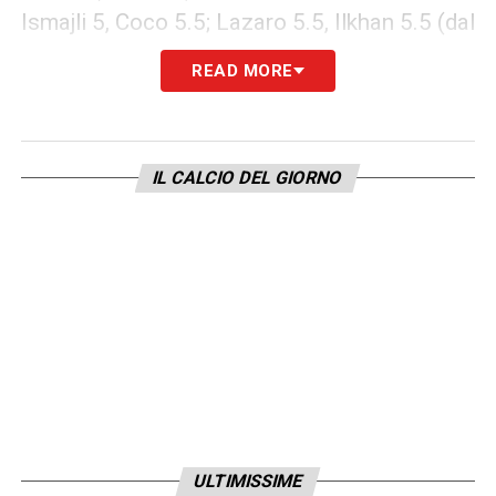
Ismajli 5, Coco 5.5; Lazaro 5.5, Ilkhan 5.5 (dal
77’ Anjorin SV), Gineitis 5 (dal 46’ Casadei
READ MORE
5.5), Aboukhlal 5 (dal 33’ Pedersen 5.5);
Vlasic 5.5; Ngonge 5 (dal 77’ Njie SV), Adams
5.5
IL CALCIO DEL GIORNO
Allenatore
Baroni: 5
Roma
(3-4-2-1): Svilar 6.5, Mancini 6.5,
Ndicka 6.5, Hermoso SV (dal 23’ Ghilardi
6.5); Rensch 6 (dal 77’ Tsimikas SV),
Cristante 6, Koné 6.5, Wesley 6; Dybala 8 (dal
77’ Pisilli SV), Pellegrini 5.5 (dal 52’ Soulé
5.5); Malen 7 (dal 77’ Vaz SV).
Allenatore
Gasperini: 7
ULTIMISSIME