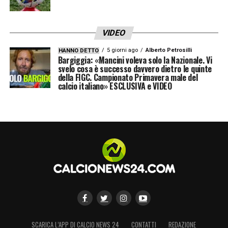
questo entusiasmo.
VIDEO
LA PLAYLIST DELLE NOSTRE TOP NEWS
5 giorni ago
Alberto Petrosilli
HANNO DETTO
Bargiggia: «Mancini voleva solo la Nazionale. Vi
svelo cosa è successo davvero dietro le quinte
della FIGC. Campionato Primavera male del
calcio italiano» ESCLUSIVA e VIDEO
SCARICA L’APP DI CALCIO NEWS 24
CONTATTI
REDAZIONE