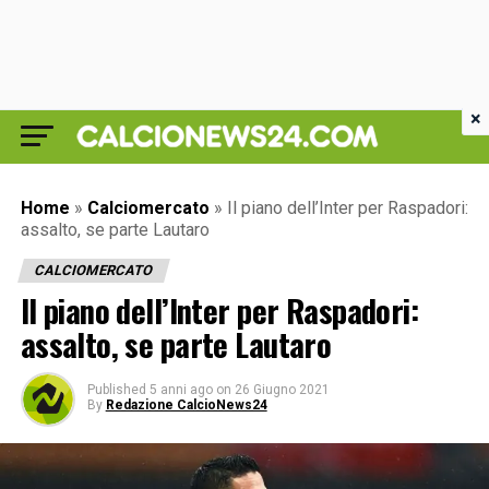
×
Home
»
Calciomercato
»
Il piano dell’Inter per Raspadori:
assalto, se parte Lautaro
CALCIOMERCATO
Il piano dell’Inter per Raspadori:
assalto, se parte Lautaro
Published
5 anni ago
on
26 Giugno 2021
By
Redazione CalcioNews24