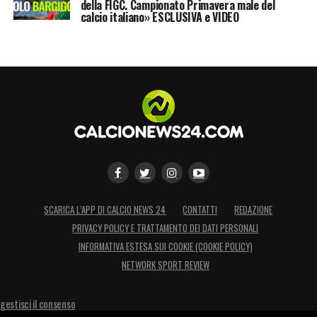
della FIGC. Campionato Primavera male del
calcio italiano» ESCLUSIVA e VIDEO
SCARICA L’APP DI CALCIO NEWS 24
CONTATTI
REDAZIONE
PRIVACY POLICY E TRATTAMENTO DEI DATI PERSONALI
INFORMATIVA ESTESA SUI COOKIE (COOKIE POLICY)
NETWORK SPORT REVIEW
gestisci il consenso