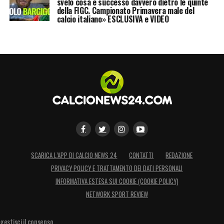
svelo cosa è successo davvero dietro le quinte
della FIGC. Campionato Primavera male del
calcio italiano» ESCLUSIVA e VIDEO
SCARICA L’APP DI CALCIO NEWS 24
CONTATTI
REDAZIONE
PRIVACY POLICY E TRATTAMENTO DEI DATI PERSONALI
INFORMATIVA ESTESA SUI COOKIE (COOKIE POLICY)
NETWORK SPORT REVIEW
gestisci il consenso