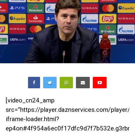
[video_cn24_amp
src=”https://player.daznservices.com/player/
iframe-loader.html?
ep4on#4f954a6ec0f17dfc9d7f7b532e.g3rbrg2