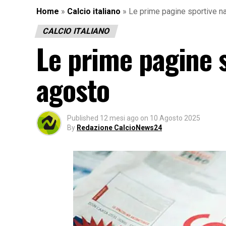
Home
»
Calcio italiano
»
Le prime pagine sportive n
CALCIO ITALIANO
Le prime pagine s
agosto
Published
12 mesi ago
on
10 Agosto 2025
By
Redazione CalcioNews24