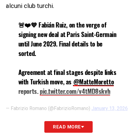
alcuni club turchi.
🚨❤️💙 Fabián Ruiz, on the verge of
signing new deal at Paris Saint-Germain
until June 2029. Final details to be
sorted.
Agreement at final stages despite links
with Turkish move, as
@MatteMoretto
reports.
pic.twitter.com/v4tMD8skvh
— Fabrizio Romano (@FabrizioRomano)
January 13, 2026
MORETTO
– «
Fabián Ruiz sta per rinnovare
READ MORE
il suo contratto con il Paris Saint-Germain