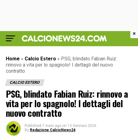
×
Home
»
Calcio Estero
»
PSG, blindato Fabian Ruiz:
rinnovo a vita per lo spagnolo! I dettagli del nuovo
contratto
CALCIO ESTERO
PSG, blindato Fabian Ruiz: rinnovo a
vita per lo spagnolo! I dettagli del
nuovo contratto
Published
7 mesi ago
on
13 Gennaio 2026
By
Redazione CalcioNews24