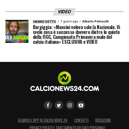
VIDEO
7 giorni ago
Alberto Petrosilli
HANNO DETTO
Bargiggia: «Mancini voleva solo la Nazionale. Vi
svelo cosa è successo davvero dietro le quinte
della FIGC. Campionato Primavera male del
calcio italiano» ESCLUSIVA e VIDEO
SCARICA L’APP DI CALCIO NEWS 24
CONTATTI
REDAZIONE
PRIVACY POLICY E TRATTAMENTO DEI DATI PERSONALI