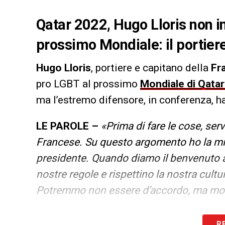
Qatar 2022, Hugo Lloris non i
prossimo Mondiale: il portiere
Hugo Lloris
, portiere e capitano della
Fr
pro LGBT al prossimo
Mondiale di Qata
ma l’estremo difensore, in conferenza, ha
LE PAROLE –
«Prima di fare le cose, ser
Francese. Su questo argomento ho la mia
presidente. Quando diamo il benvenuto ag
nostre regole e rispettino la nostra cult
Potremmo non essere d’accordo, ma most
LA PLAYLIST DELLE NOSTRE TOP NEW
R