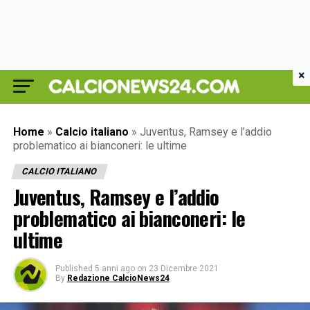
×
Home
»
Calcio italiano
»
Juventus, Ramsey e l’addio
problematico ai bianconeri: le ultime
CALCIO ITALIANO
Juventus, Ramsey e l’addio
problematico ai bianconeri: le
ultime
Published
5 anni ago
on
23 Dicembre 2021
By
Redazione CalcioNews24