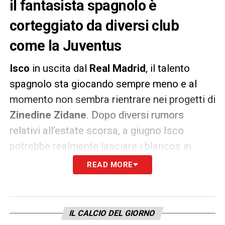
il fantasista spagnolo è
corteggiato da diversi club
come la Juventus
Isco
in uscita dal
Real Madrid
, il talento
spagnolo sta giocando sempre meno e al
momento non sembra rientrare nei progetti di
Zinedine Zidane
. Dopo diversi rumors
relativi all’estate scorsa, a giugno Isco
potrebbe realmente lasciare i blancos in
cambio di un’offerta adeguata.
READ MORE
Al momento la Juventus, che non cerca
giocatori in quel ruolo, sembra mantenere le
IL CALCIO DEL GIORNO
distanze sul giocatore mentre resta vivo