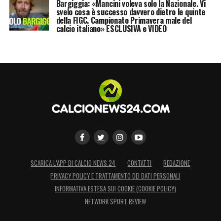
Bargiggia: «Mancini voleva solo la Nazionale. Vi
svelo cosa è successo davvero dietro le quinte
della FIGC. Campionato Primavera male del
calcio italiano» ESCLUSIVA e VIDEO
SCARICA L’APP DI CALCIO NEWS 24
CONTATTI
REDAZIONE
PRIVACY POLICY E TRATTAMENTO DEI DATI PERSONALI
INFORMATIVA ESTESA SUI COOKIE (COOKIE POLICY)
NETWORK SPORT REVIEW