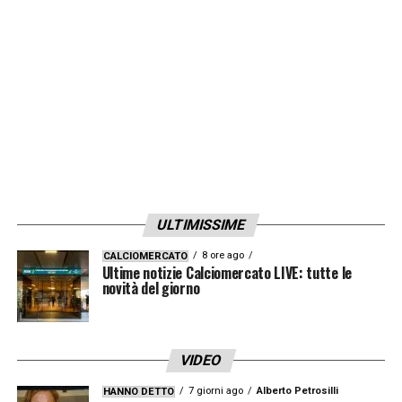
quello di altri club di Liga e Premier. Per
comprendere al meglio il destino di
Isco
–
scrive Fabrizio Romano – si dovranno prima
sciogliere i dubbi riguardo il futuro di
Zinedine Zidane.
LA PLAYLIST DELLE NOSTRE TOP NEWS
ULTIMISSIME
8 ore ago
CALCIOMERCATO
Ultime notizie Calciomercato LIVE: tutte le
novità del giorno
VIDEO
7 giorni ago
Alberto Petrosilli
HANNO DETTO