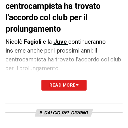
centrocampista ha trovato
l’accordo col club per il
prolungamento
Nicolò
Fagioli
e la
Juve
continueranno
insieme anche per i prossimi anni: il
centrocampista ha trovato l’accordo col club
per il prolungamento.
Come ha riportato
Sky Sport
, il giocatore
READ MORE
bianconero
firmerà il contratto fino al 2028.
Rinnovo
economicamente importante
.
Oltre a questo aspetto, si tratta di un
gesto
IL CALCIO DEL GIORNO
importante della società
: un segno di
vicinanza nei confronti del giocatore.