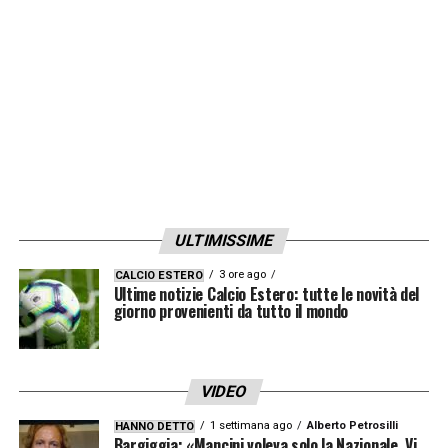
Leao è ambito da molti ma il Milan non ha
nessuna intenzione di perderlo e, di
conseguenza, è pronto a tutto per blindarlo.
LA PLAYLIST DELLE NOSTRE TOP NEWS
ULTIMISSIME
3 ore ago
CALCIO ESTERO
Ultime notizie Calcio Estero: tutte le novità del
giorno provenienti da tutto il mondo
VIDEO
1 settimana ago
Alberto Petrosilli
HANNO DETTO
Bargiggia: «Mancini voleva solo la Nazionale. Vi