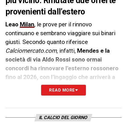
più vicino. Rifiutate due offerte
provenienti dall’estero
Leao
Milan
, le prove per il rinnovo
continuano e sembrano viaggiare sui binari
giusti. Secondo quanto riferisce
Calciomercato.com
, infatti,
Mendes e la
società di via Aldo Rossi sono ormai
concordi ha rinnovare l’esterno rossonero
fino al 2026, con l’ingaggio che arriverà a
sfiorare i 4 milioni di euro.
READ MORE
Intanto, nei giorni scorsi, sono state rispedite
due offerte al mittente per Leao. Una dalla
Germania (ipoteticamente il Borussia
IL CALCIO DEL GIORNO
Dortmund) e l’altra dall’Inghilterra. Insomma,