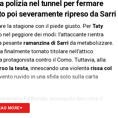
a polizia nel tunnel per fermare
ato poi severamente ripreso da Sarri
iare la stagione con il piede giusto. Per
Taty
o nel peggiore dei modi: l’attaccante rientra
a pesante
ramanzina di Sarri
da metabolizzare.
a finalmente tornato titolare nell’attico
 protagonista contro il Como. Tuttavia, alla
rso la testa
, innescando una violenta
rissa col
ento ruvido in una sfida solo sulla carta
arapiglia furibondo, proseguito ben oltre il
ocatori sono addirittura
arrivati alle mani nel
EAD MORE
polizia e delle rispettive panchine
per dividerli e