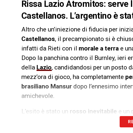
Rissa Lazio Atromitos: serve l
Castellanos. L’argentino è st
Altro che un’iniezione di fiducia per iniz
Castellanos
, il precampionato si è chius
infatti da Rieti con il
morale a terra
e un
Dopo la panchina contro il Burnley, ieri er
della
Lazio
, candidandosi per un posto da
mezz’ora di gioco, ha completamente
pe
brasiliano Mansur
dopo l’ennesimo interv
amichevole.
L’esito è stato un
rosso inevitabile
e un p
campo, fin dentro gli spogliatoi. I due gi
R
tunnel
, costringendo
l’intervento della 