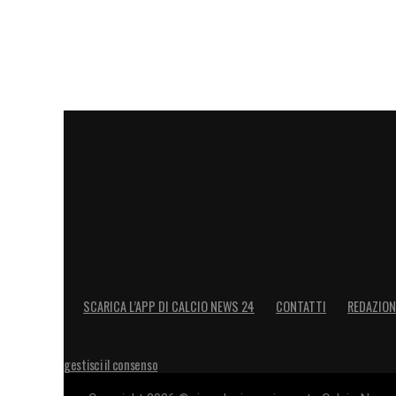
riportare una calma apparente. Una reazi
un
nervosissimo Taty
, fin troppo simil
la ricostruzione de
Il Messaggero
.
LA PLAYLIST DELLE NOSTRE TOP NEW
SCARICA L’APP DI CALCIO NEWS 24
CONTATTI
REDAZION
gestisci il consenso