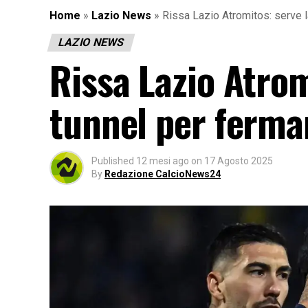
Home
»
Lazio News
»
Rissa Lazio Atromitos: serve l
LAZIO NEWS
Rissa Lazio Atrom
tunnel per ferma
Published
12 mesi ago
on
17 Agosto 2025
By
Redazione CalcioNews24