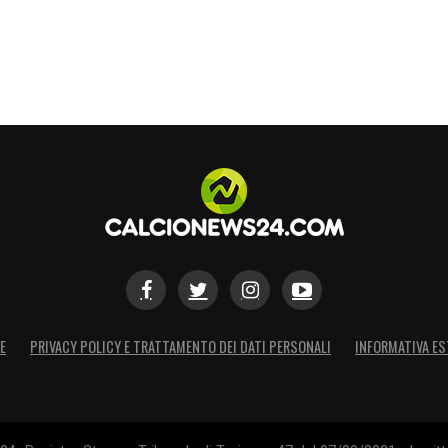
one scomposta e inaccettabile quella di
e a quanto già accaduto nel derby con Hummels. È
S
E
PRIVACY POLICY E TRATTAMENTO DEI DATI PERSONALI
INFORMATIVA ES