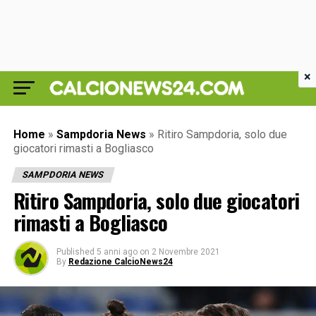
×
Home
»
Sampdoria News
»
Ritiro Sampdoria, solo due
giocatori rimasti a Bogliasco
SAMPDORIA NEWS
Ritiro Sampdoria, solo due giocatori
rimasti a Bogliasco
Published
5 anni ago
on
2 Novembre 2021
By
Redazione CalcioNews24