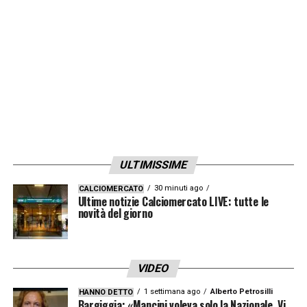
contro il Bologna, presente. Oggi si terrà il
primo allenamento, nel campo attiguo
all’hotel scelto per il ritiro. Possibili anche
delle sedute, come riporta
Il Secolo XIX
, allo
stadio
Cesare Guzzi
.
LA PLAYLIST DELLE NOSTRE TOP NEWS
ULTIMISSIME
30 minuti ago
CALCIOMERCATO
Ultime notizie Calciomercato LIVE: tutte le
novità del giorno
VIDEO
1 settimana ago
Alberto Petrosilli
HANNO DETTO
Bargiggia: «Mancini voleva solo la Nazionale. Vi