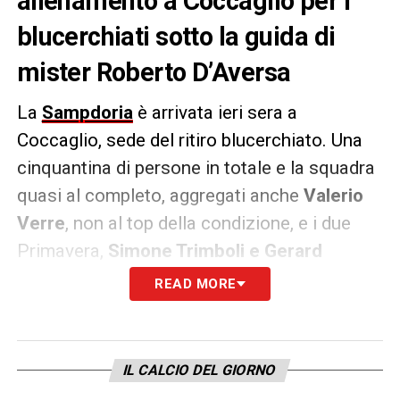
allenamento a Coccaglio per i
blucerchiati sotto la guida di
mister Roberto D’Aversa
La
Sampdoria
è arrivata ieri sera a
Coccaglio, sede del ritiro blucerchiato. Una
cinquantina di persone in totale e la squadra
quasi al completo, aggregati anche
Valerio
Verre
, non al top della condizione, e i due
Primavera,
Simone Trimboli e Gerard
Yepes
.
READ MORE
A Bogliasco sono rimasti solo
Ronaldo
Vieira
e
Mikkel Damsgaard
. Anche Adrien
IL CALCIO DEL GIORNO
Silva, che sarà squalificato per il match