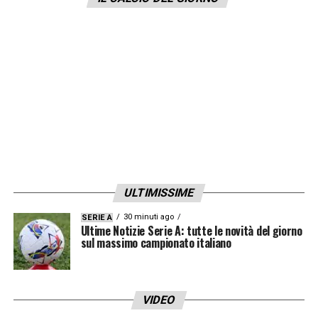
valorizzare chi è in rosa e inserire innesti di
qualità, a partire da quattro titolari certi nelle
aree chiave. La
triade decisionale
(Massara,
Ranieri e Gasperini) ha già definito le priorità:
arriveranno un
difensore centrale
, un
esterno destro
, un
centrocampista
e un
attaccante di movimento
. In caso di
partenza di
Angeliño
, si aprirebbe anche una
pista a
sinistra
, con
Maxime De Cuyper
del
ULTIMISSIME
Club Bruges tra i candidati, su cui c’è anche il
30 minuti ago
SERIE A
Milan
.
Ultime Notizie Serie A: tutte le novità del giorno
sul massimo campionato italiano
Tra i nomi più caldi c’è quello di
Matt O’Riley
,
centrocampista inglese naturalizzato
VIDEO
danese,
già vicino all’Atalanta in passato e