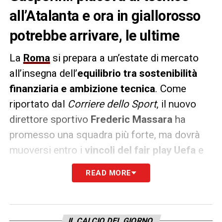
all’Atalanta e ora in giallorosso
potrebbe arrivare, le ultime
La
Roma
si prepara a un’estate di mercato
all’insegna dell’
equilibrio tra sostenibilità
finanziaria e ambizione tecnica
. Come
riportato dal
Corriere dello Sport
, il nuovo
direttore sportivo
Frederic Massara
ha
promesso una squadra più forte, ma dovrà
muoversi entro i
vincoli del fair play Uefa
e
le indicazioni della proprietà
Friedkin
, che
READ MORE
nonostante gli
investimenti imponenti
– tra
club e stadio – non può permettersi
spese
sconsiderate
. L’input principale è chiaro:
IL CALCIO DEL GIORNO