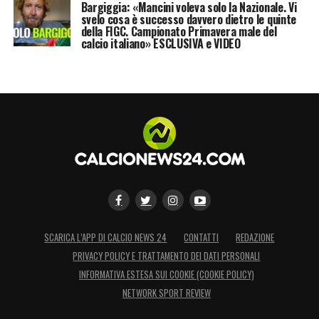
Bargiggia: «Mancini voleva solo la Nazionale. Vi
svelo cosa è successo davvero dietro le quinte
della FIGC. Campionato Primavera male del
calcio italiano» ESCLUSIVA e VIDEO
SCARICA L’APP DI CALCIO NEWS 24
CONTATTI
REDAZIONE
PRIVACY POLICY E TRATTAMENTO DEI DATI PERSONALI
INFORMATIVA ESTESA SUI COOKIE (COOKIE POLICY)
NETWORK SPORT REVIEW