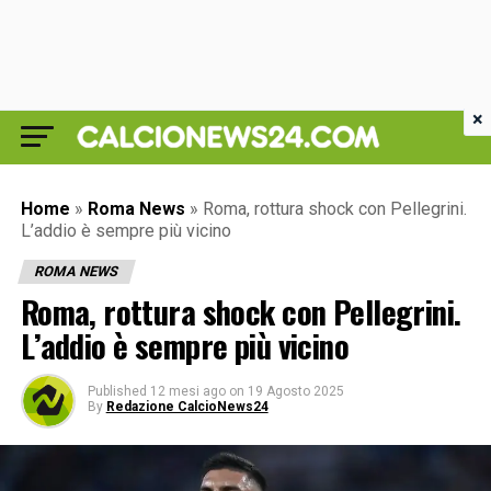
×
Home
»
Roma News
»
Roma, rottura shock con Pellegrini.
L’addio è sempre più vicino
ROMA NEWS
Roma, rottura shock con Pellegrini.
L’addio è sempre più vicino
Published
12 mesi ago
on
19 Agosto 2025
By
Redazione CalcioNews24