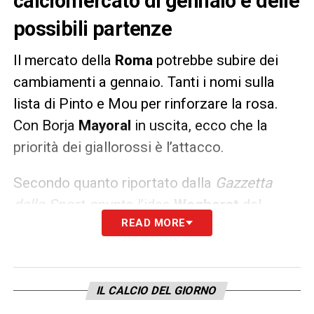
calciomercato di gennaio e delle
possibili partenze
Il mercato della
Roma
potrebbe subire dei
cambiamenti a gennaio. Tanti i nomi sulla
lista di Pinto e Mou per rinforzare la rosa.
Con Borja
Mayoral
in uscita, ecco che la
priorità dei giallorossi è l’attacco.
Secondo quanto riportato dalla
Gazzetta
dello Sport
, spunta l’idea
Weghorst
del
READ MORE
Wolfsburg, soluzione ideale come bomber di
scorta e vice Abraham.
LA PLAYLIST DELLE NOSTRE TOP NEWS
IL CALCIO DEL GIORNO