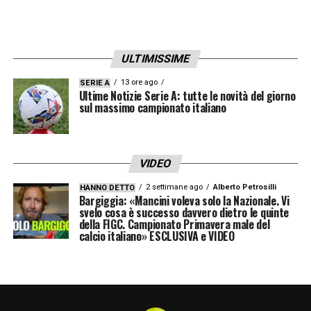
credersi intoccabili, e non capire che si può
imparare da chiunque. Sa chi fu il primo che
comprese il senso di quel che intendevo?
ULTIMISSIME
Franco Baresi, il mio capitano. Una persona
13 ore ago
SERIE A
di straordinaria umiltà, un campione vero».
Ultime Notizie Serie A: tutte le novità del giorno
sul massimo campionato italiano
VAN BASTEN
–
«Qualche anno fa, le cose
che disse in un’intervista mi ferirono. Ma non
VIDEO
gliene voglio male. Non mi sembra di essere
2 settimane ago
Alberto Petrosilli
HANNO DETTO
stato duro con lui. Semplicemente, lo
Bargiggia: «Mancini voleva solo la Nazionale. Vi
svelo cosa è successo davvero dietro le quinte
trattavo e lo valutavo come gli altri. Forse
della FIGC. Campionato Primavera male del
calcio italiano» ESCLUSIVA e VIDEO
non gli andava bene questo. Ma non me lo
ha mai detto. Tra noi non c’erano problemi».
GIANNI BRERA
–
«Ero al secondo anno di