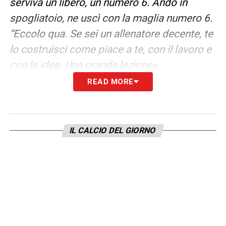
serviva un libero, un numero 6. Andò in
spogliatoio, ne uscì con la maglia numero 6.
“Eccolo qua. Se sei un allenatore decente, te
lo costruisci come piace a te, con il lavoro e
con le idee. Una grande lezione».
READ MORE
DISSE A BARESI DI ISPIRARSI A SIGNORINI
–
«Per anni, quella frase fu considerata uno
scandalo. Ma non la rinnego affatto. Anche il
IL CALCIO DEL GIORNO
povero Gianluca aveva fatto un passo alla
volta. All’inizio, nel Parma, lo chiamavano
“lancetti” perché faceva sempre lanci lunghi
che costringevano sempre me e il
magazziniere ad andare per boschi alla
ricerca della palla. L’unico vero scandalo è