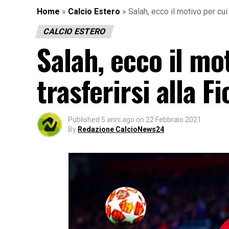
Home
»
Calcio Estero
»
Salah, ecco il motivo per cui 
CALCIO ESTERO
Salah, ecco il mo
trasferirsi alla F
Published
5 anni ago
on
22 Febbraio 2021
By
Redazione CalcioNews24