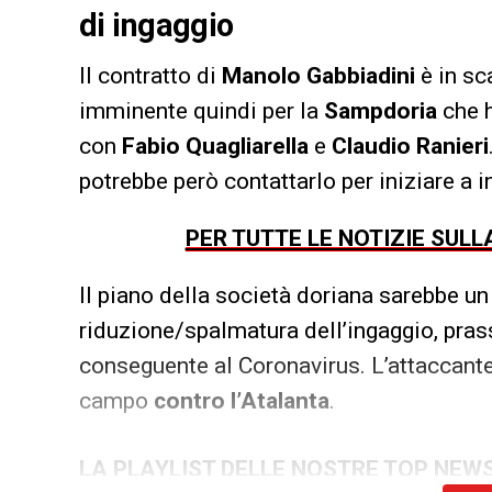
di ingaggio
Il contratto di
Manolo Gabbiadini
è in sc
imminente quindi per la
Sampdoria
che h
con
Fabio Quagliarella
e
Claudio Ranieri
potrebbe però contattarlo per iniziare a i
PER TUTTE LE NOTIZIE SUL
Il piano della società doriana sarebbe u
riduzione/spalmatura dell’ingaggio, prassi
conseguente al Coronavirus. L’attaccante 
campo
contro l’Atalanta
.
LA PLAYLIST DELLE NOSTRE TOP NEW