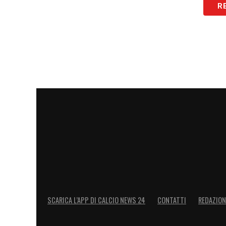
R
SCARICA L’APP DI CALCIO NEWS 24
CONTATTI
REDAZION