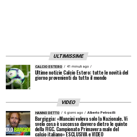
Sanchez
, pronto a rilanciarsi dopo un’annata
da dimenticare.
LA PLAYLIST DELLE NOSTRE TOP NEWS
ULTIMISSIME
41 minuti ago
CALCIO ESTERO
Ultime notizie Calcio Estero: tutte le novità del
giorno provenienti da tutto il mondo
VIDEO
6 giorni ago
Alberto Petrosilli
HANNO DETTO
Bargiggia: «Mancini voleva solo la Nazionale. Vi
svelo cosa è successo davvero dietro le quinte
della FIGC. Campionato Primavera male del
calcio italiano» ESCLUSIVA e VIDEO