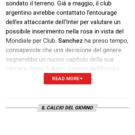
sondato il terreno. Già a maggio, il club
argentino avrebbe contattato l’entourage
dell’ex attaccante dell’Inter per valutare un
possibile inserimento nella rosa in vista del
Mondiale per Club.
Sanchez
ha preso tempo,
consapevole che una decisione del genere
segnerebbe un nuovo capitolo della sua
carriera, forse l’ultimo lontano dall’Europa.
READ MORE
Per ora, tutto resta sospeso. Il futuro di
Sanchez
è incerto, ma una cosa è chiara:
l’avventura a Udine è giunta al capolinea.
IL CALCIO DEL GIORNO
Resta da vedere se il prossimo passo sarà
verso il Bosforo o verso il Monumental di
Buenos Aires. Una nuova sfida attende