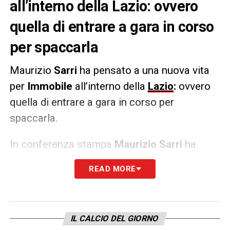
all’interno della Lazio: ovvero
quella di entrare a gara in corso
per spaccarla
Maurizio
Sarri
ha pensato a una nuova vita
per
Immobile
all’interno della
Lazio
:
ovvero
quella di entrare a gara in corso per
spaccarla.
In conferenza stampa
Maurizio Sarri
ha
svelato un retroscena intercorso tra i
READ MORE
due:
«Gli ho detto se vuole essere come
Altafini»
, la rivelazione del tecnico. Bomber
di scorta nei minuti finali delle gare? Può
IL CALCIO DEL GIORNO
essere questa la nuova vita di
Immobile
coi