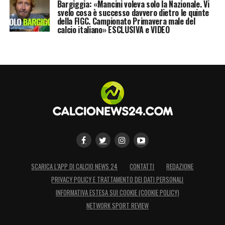
Bargiggia: «Mancini voleva solo la Nazionale. Vi
svelo cosa è successo davvero dietro le quinte
della FIGC. Campionato Primavera male del
calcio italiano» ESCLUSIVA e VIDEO
SCARICA L’APP DI CALCIO NEWS 24
CONTATTI
REDAZIONE
PRIVACY POLICY E TRATTAMENTO DEI DATI PERSONALI
INFORMATIVA ESTESA SUI COOKIE (COOKIE POLICY)
NETWORK SPORT REVIEW