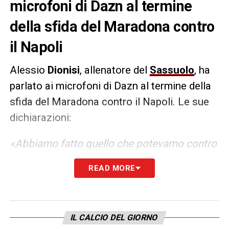
microfoni di Dazn al termine
della sfida del Maradona contro
il Napoli
Alessio
Dionisi
, allenatore del
Sassuolo
, ha
parlato ai microfoni di Dazn al termine della
sfida del Maradona contro il Napoli. Le sue
dichiarazioni:
«Abbiamo fatto quello che potevamo contro
un ottimo Napoli. Ci è mancato un pizzico di
READ MORE
coraggio nella ripresa, ma nel primo tempo
siamo andati bene. Restare in dieci poi non è
stato facile. I ragazzi mi sono piaciuti quasi
IL CALCIO DEL GIORNO
tutti… A Henrique ho chiesto di giocare in