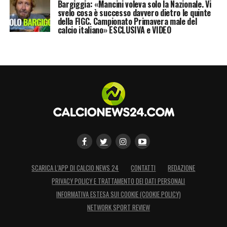
Bargiggia: «Mancini voleva solo la Nazionale. Vi
svelo cosa è successo davvero dietro le quinte
della FIGC. Campionato Primavera male del
calcio italiano» ESCLUSIVA e VIDEO
SCARICA L’APP DI CALCIO NEWS 24
CONTATTI
REDAZIONE
PRIVACY POLICY E TRATTAMENTO DEI DATI PERSONALI
INFORMATIVA ESTESA SUI COOKIE (COOKIE POLICY)
NETWORK SPORT REVIEW