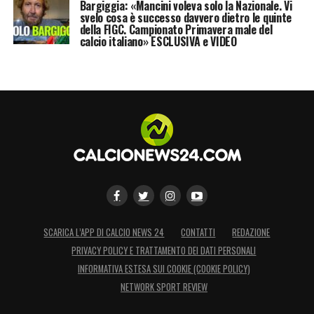
Bargiggia: «Mancini voleva solo la Nazionale. Vi
svelo cosa è successo davvero dietro le quinte
della FIGC. Campionato Primavera male del
calcio italiano» ESCLUSIVA e VIDEO
SCARICA L’APP DI CALCIO NEWS 24
CONTATTI
REDAZIONE
PRIVACY POLICY E TRATTAMENTO DEI DATI PERSONALI
INFORMATIVA ESTESA SUI COOKIE (COOKIE POLICY)
NETWORK SPORT REVIEW