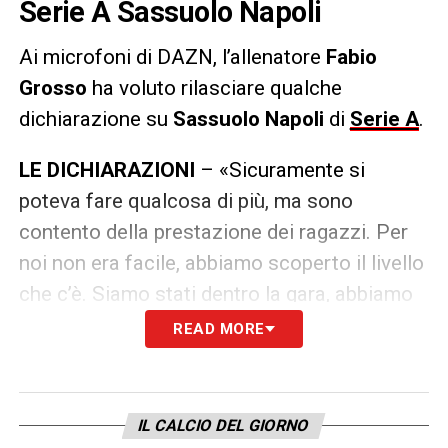
Serie A Sassuolo Napoli
Ai microfoni di DAZN, l’allenatore
Fabio
Grosso
ha voluto rilasciare qualche
dichiarazione su
Sassuolo Napoli
di
Serie A
.
LE DICHIARAZIONI
– «Sicuramente si
poteva fare qualcosa di più, ma sono
contento della prestazione dei ragazzi. Per
noi non era facile, abbiamo scoperto il livello
che c’è. Siamo stati dentro la gara, abbiamo
sofferto e saputo soffrire. Sono contento di
READ MORE
come i ragazzi sono stati in campo, anche in
dieci. Dobbiamo portarci dietro questo filo
conduttore di questa gara, abbiamo le qualità
IL CALCIO DEL GIORNO