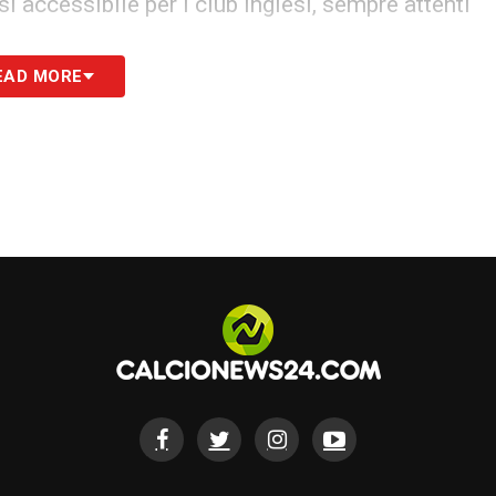
rsi accessibile per i club inglesi, sempre attenti
EAD MORE
 72 presenze condite da 17 gol in neroverde,
 decisive
. Ritiro, Premier o permanenza: tutto
ercato e dalle valutazioni di Grosso. Una nuova
S