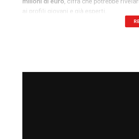
milioni di euro
, cifra che potrebbe rivela
ai profili giovani e già esperti.
R
Con un
contratto in scadenza nel 2027
e
Pinamonti ha ora davanti a sé
settimane
dipenderà dalle strategie del club, dal m
sfida è all’orizzonte.
LA PLAYLIST DELLE NOSTRE TOP NEW