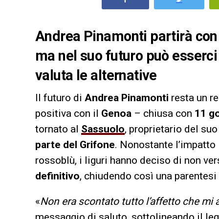
Andrea Pinamonti partirà con il
ma nel suo futuro può esserci 
valuta le alternative
Il futuro di
Andrea Pinamonti
resta un r
positiva con il
Genoa
– chiusa con
11 go
tornato al
Sassuolo
, proprietario del suo
parte del Grifone
. Nonostante l’impatto 
rossoblù, i liguri hanno deciso di non ver
definitivo
, chiudendo così una parentesi
«
Non era scontato tutto l’affetto che mi 
messaggio di saluto, sottolineando il le