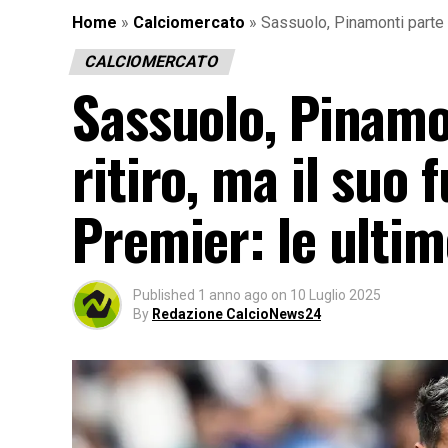
Home
»
Calciomercato
»
Sassuolo, Pinamonti parte c
CALCIOMERCATO
Sassuolo, Pinamo
ritiro, ma il suo
Premier: le ultim
Published
1 anno ago
on
10 Luglio 2025
By
Redazione CalcioNews24