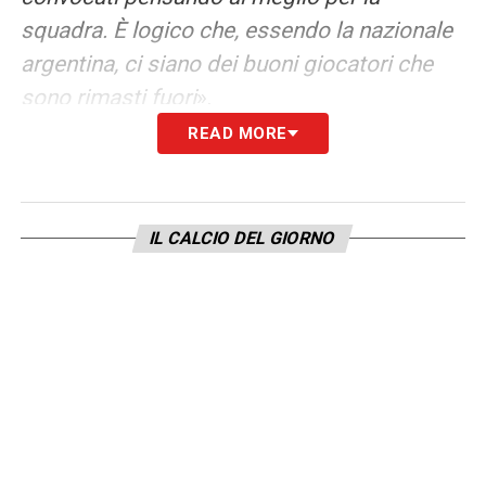
squadra. È logico che, essendo la nazionale
argentina, ci siano dei buoni giocatori che
sono rimasti fuori
».
READ MORE
AMICHEVOLE
– «
Fino a ieri sera non
avevamo la rosa al completo, non ci siamo
perciò ancora allenati. Durante l’allenamento
IL CALCIO DEL GIORNO
di oggi definiremo la squadra per la partita
di domani. Non correremo rischi, chi gioca
deve darci garanzie fisiche
»
LA PLAYLIST DELLE NOSTRE TOP NEWS