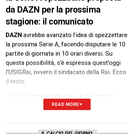
da DAZN per la prossima
stagione: il comunicato
DAZN
avrebbe avanzato l’idea di spezzettare
la prossima Serie A, facendo disputare le 10
partite di giornata in 10 orari diversi. Su
questa possibilità, s’è espressa quest’oggi
l’USIGRai, ovvero il sindacato della Rai. Ecco
il testo
«
Lo spezzatino della Serie A è la vittoria
READ MORE
arrogante del business sui tifosi e gli
appassionati. In tanti si sono riempiti la
bocca con slogan come “il calcio è dei tifosi”
quando si trattava di bloccare la SuperLega.
IL CALCIO DEL GIORNO