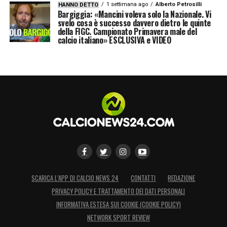
1 settimana ago
Alberto Petrosilli
HANNO DETTO
dovere di difendere patrimoni del Servizio
Bargiggia: «Mancini voleva solo la Nazionale. Vi
svelo cosa è successo davvero dietro le quinte
Pubblico, e della storia del racconto dello
della FIGC. Campionato Primavera male del
sport».
calcio italiano» ESCLUSIVA e VIDEO
LA PLAYLIST DELLE NOSTRE TOP NEWS
SCARICA L’APP DI CALCIO NEWS 24
CONTATTI
REDAZIONE
PRIVACY POLICY E TRATTAMENTO DEI DATI PERSONALI
INFORMATIVA ESTESA SUI COOKIE (COOKIE POLICY)
NETWORK SPORT REVIEW