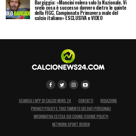
Bargiggia: «Mancini voleva solo la Nazionale. Vi
svelo cosa è successo davvero dietro le quinte
della FIGC. Campionato Primavera male del
calcio italiano» ESCLUSIVA e VIDEO
SCARICA L’APP DI CALCIO NEWS 24
CONTATTI
REDAZIONE
PRIVACY POLICY E TRATTAMENTO DEI DATI PERSONALI
INFORMATIVA ESTESA SUI COOKIE (COOKIE POLICY)
NETWORK SPORT REVIEW