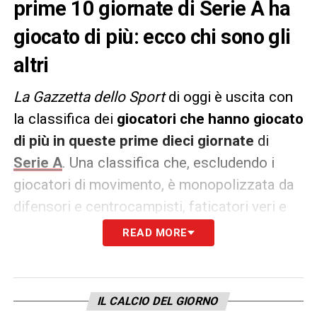
prime 10 giornate di Serie A ha
giocato di più: ecco chi sono gli
altri
La Gazzetta dello Sport
di oggi è uscita con
la classifica dei
giocatori che hanno giocato
di più in queste prime dieci giornate
di
Serie A
. Una classifica che, escludendo i
giocatori di movimento, è monopolizzata da
difensori e centrocampisti, faticatori veri e
che vede in testa
Bryan Cristante della
READ MORE
Roma con 1005 minuti
. Alle sue
Magnani
con 1000 minuti
e sul terzo gradino la
coppia del Genoa Dragusin e Friendrup,
IL CALCIO DEL GIORNO
entrambi a 997′.