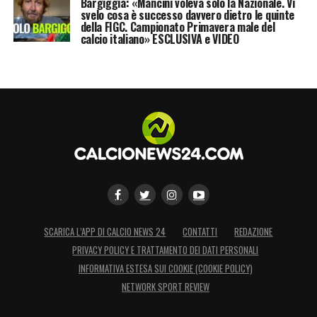
Bargiggia: «Mancini voleva solo la Nazionale. Vi
svelo cosa è successo davvero dietro le quinte
della FIGC. Campionato Primavera male del
calcio italiano» ESCLUSIVA e VIDEO
SCARICA L’APP DI CALCIO NEWS 24
CONTATTI
REDAZIONE
PRIVACY POLICY E TRATTAMENTO DEI DATI PERSONALI
INFORMATIVA ESTESA SUI COOKIE (COOKIE POLICY)
NETWORK SPORT REVIEW