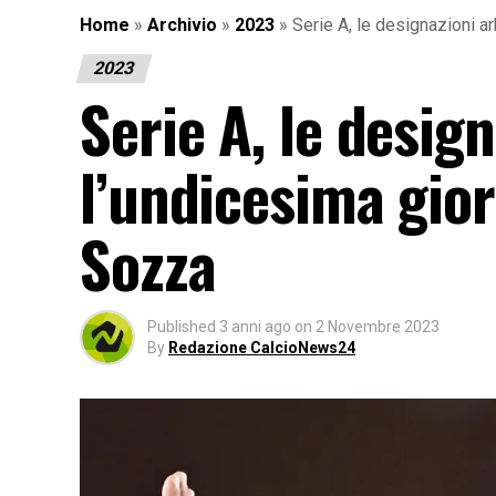
Home
»
Archivio
»
2023
»
Serie A, le designazioni ar
2023
Serie A, le design
l’undicesima gior
Sozza
Published
3 anni ago
on
2 Novembre 2023
By
Redazione CalcioNews24