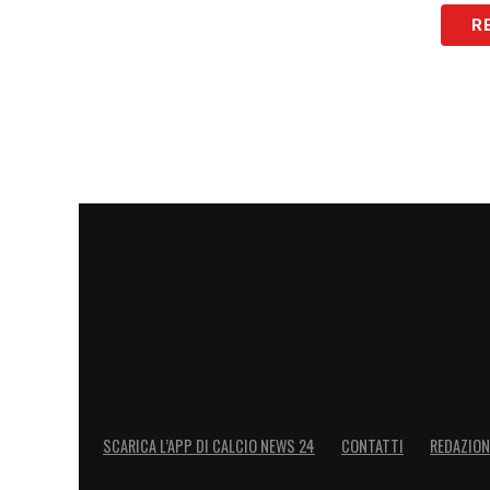
VAR: SERRA
R
AVAR: DI VUOLO
SALERNITANA – NAPOLI
Sabato 04/1
RAPUANO
LIBERTI – COLAROSSI
IV: CAMPLONE
VAR: VALERI
AVAR: LONGO S.
SCARICA L’APP DI CALCIO NEWS 24
CONTATTI
REDAZION
ATALANTA – INTER
Sabato 04/11 h.