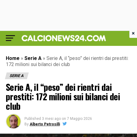
×
Home
»
Serie A
»
Serie A, il “peso” dei rientri dai prestiti:
172 milioni sui bilanci dei club
SERIE A
Serie A, il “peso” dei rientri dai
prestiti: 172 milioni sui bilanci dei
club
Published
3 mesi ago
on
7 Maggio 2026
By
Alberto Petrosilli