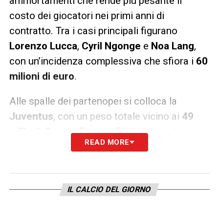
ammortamenti che rende più pesante il
costo dei giocatori nei primi anni di
contratto. Tra i casi principali figurano
Lorenzo Lucca
,
Cyril Ngonge
e
Noa Lang
,
con un’incidenza complessiva che sfiora i
60
milioni di euro
.
Alle spalle dei partenopei si colloca la
Juventus
, con un peso totale vicino ai
49
milioni di euro
. Tra i profili più rilevanti
READ MORE
spiccano
Douglas Luiz
, il cui impatto si
avvicina ai 18 milioni, e
Nico Gonzalez
, per il
quale il mancato obbligo di riscatto lascia
IL CALCIO DEL GIORNO
comunque aperti scenari di permanenza
all’Atletico Madrid. A completare il quadro