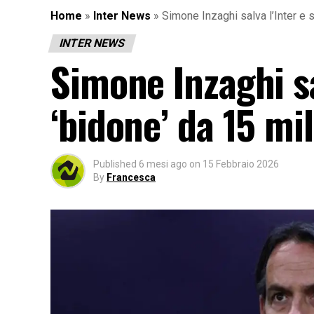
Home
»
Inter News
»
Simone Inzaghi salva l’Inter e s
INTER NEWS
Simone Inzaghi sal
‘bidone’ da 15 mil
Published
6 mesi ago
on
15 Febbraio 2026
By
Francesca