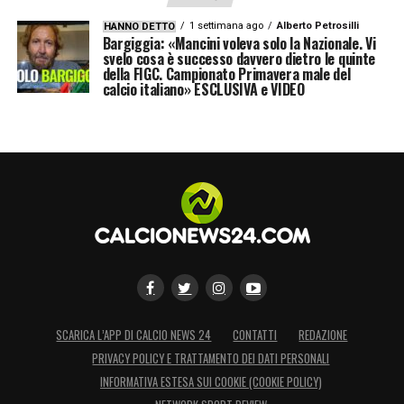
1 settimana ago
Alberto Petrosilli
HANNO DETTO
Bargiggia: «Mancini voleva solo la Nazionale. Vi
svelo cosa è successo davvero dietro le quinte
della FIGC. Campionato Primavera male del
calcio italiano» ESCLUSIVA e VIDEO
SCARICA L’APP DI CALCIO NEWS 24
CONTATTI
REDAZIONE
PRIVACY POLICY E TRATTAMENTO DEI DATI PERSONALI
INFORMATIVA ESTESA SUI COOKIE (COOKIE POLICY)