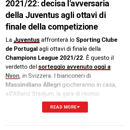
2021/22: decisa l’avversaria
della Juventus agli ottavi di
finale della competizione
La
Juventus
affronterà lo
Sporting Clube
de Portugal
agli ottavi di finale della
Champions League 2021/22
. È questo il
verdetto del
sorteggio avvenuto oggi a
Nyon
, in Svizzera. I bianconeri di
Massimiliano Allegri
giocheranno in casa,
all’Allianz Stadium, la gara di ritorno.
READ MORE
LA PLAYLIST DELLE NOSTRE TOP NEWS