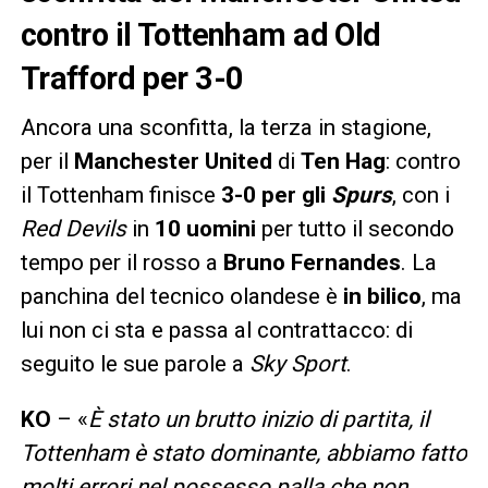
contro il Tottenham ad Old
Trafford per 3-0
Ancora una sconfitta, la terza in stagione,
per il
Manchester United
di
Ten Hag
: contro
il Tottenham finisce
3-0 per gli
Spurs
, con i
Red Devils
in
10 uomini
per tutto il secondo
tempo per il rosso a
Bruno Fernandes
. La
panchina del tecnico olandese è
in bilico
, ma
lui non ci sta e passa al contrattacco: di
seguito le sue parole a
Sky Sport
.
KO
– «
È stato un brutto inizio di partita, il
Tottenham è stato dominante, abbiamo fatto
molti errori nel possesso palla che non