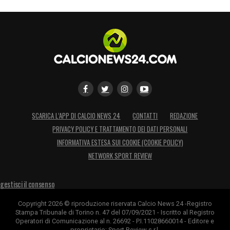
SCARICA L’APP DI CALCIO NEWS 24
CONTATTI
REDAZIONE
PRIVACY POLICY E TRATTAMENTO DEI DATI PERSONALI
INFORMATIVA ESTESA SUI COOKIE (COOKIE POLICY)
NETWORK SPORT REVIEW
gestisci il consenso
Copyright 2026 © riproduzione riservata Calcio News 24 -Registro
Stampa Tribunale di Torino n. 47 del 07/09/2021 - Iscritto al Registro
Operatori di Comunicazione al n. 26692 - P.I.11028660014 - Editore e
proprietario: Sport Review s.r.l.