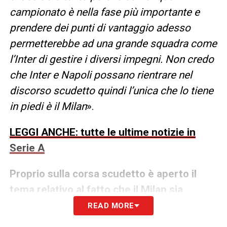
campionato è nella fase più importante e
prendere dei punti di vantaggio adesso
permetterebbe ad una grande squadra come
l’Inter di gestire i diversi impegni. Non credo
che Inter e Napoli possano rientrare nel
discorso scudetto quindi l’unica che lo tiene
in piedi è il Milan
».
LEGGI ANCHE: tutte le ultime notizie in
Serie A
Proprio sulla corsa scudetto è aperto il
tema relativo al fatto che il Milan sia
avvantaggiato dalle tante gare in meno in
READ MORE
calendario rispetto all’Inter. Come ti poni