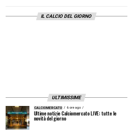
rispetto a questo discorso?
IL CALCIO DEL GIORNO
«
Allora, i grandi campioni vogliono giocare le
partite, non fare gli allenamenti. Quindi in
questo senso sicuramente fare partite,
specie quelle di Champions o le fasi finali
della Coppa Italia, è l’ambizione di tutti
perchè ti danno adrenalina, ti tengono vivo
rispetto al semplice allenamento.
Naturalmente per gli infortuni giocare tante
partite comporta un rischio più elevato.
ULTIMISSIME
L’Inter sta facendo delle rotazioni
6 ore ago
CALCIOMERCATO
importantissime, anche ieri sera in Coppa
Ultime notizie Calciomercato LIVE: tutte le
novità del giorno
Italia ha fatto giocare tanti calciatori che
avevano giocato meno e questo è