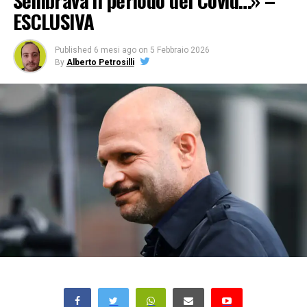
Sembrava il periodo del Covid…» –
ESCLUSIVA
Published
6 mesi ago
on
5 Febbraio 2026
By
Alberto Petrosilli