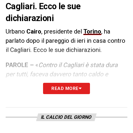
Cagliari. Ecco le sue
dichiarazioni
Urbano
Cairo
, presidente del
Torino
, ha
parlato dopo il pareggio di ieri in casa contro
il Cagliari. Ecco le sue dichiarazioni.
PAROLE –
«
Contro il Cagliari è stata dura
per tutti, faceva davvero tanto caldo e
adesso a San Siro contro il Milan mi aspetto
READ MORE
un Toro pimpante: abbiamo ancora tempo
per preparare bene questa partita. Aver
tenuto tutti i giocatori che avevamo non è
IL CALCIO DEL GIORNO
poco: credo rimangano tutti, non ho mai
voluto venderli
».