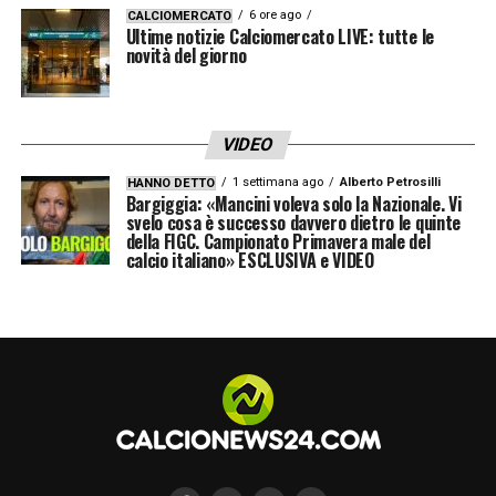
LEGGI QUI –
Baroni dopo Torino Milan: «Sul
6 ore ago
CALCIOMERCATO
Ultime notizie Calciomercato LIVE: tutte le
gol del 3-2 avevamo fatto il cambio ma non
novità del giorno
abbiamo avuto il tempo. C’è da continuare
a lavorare. Peggior difesa? Siamo
VIDEO
coscienti»
1 settimana ago
Alberto Petrosilli
HANNO DETTO
Bargiggia: «Mancini voleva solo la Nazionale. Vi
svelo cosa è successo davvero dietro le quinte
LA PLAYLIST DELLE NOSTRE TOP NEWS
della FIGC. Campionato Primavera male del
calcio italiano» ESCLUSIVA e VIDEO