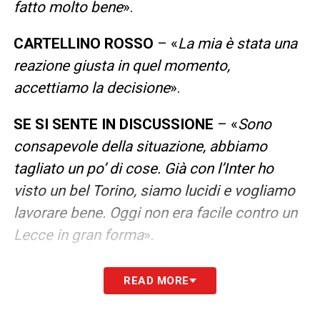
fatto molto bene
».
CARTELLINO ROSSO
– «
La mia è stata una
reazione giusta in quel momento,
accettiamo la decisione
».
SE SI SENTE IN DISCUSSIONE
– «
Sono
consapevole della situazione, abbiamo
tagliato un po’ di cose. Già con l’Inter ho
visto un bel Torino, siamo lucidi e vogliamo
lavorare bene. Oggi non era facile contro un
Lecce in gran forma
».
CALENDARIO DIFFICILE
– «
Dovevamo fare
READ MORE
meglio, non abbiamo fatto bene al di là degli
avversari incontrati. Non mi è piaciuto