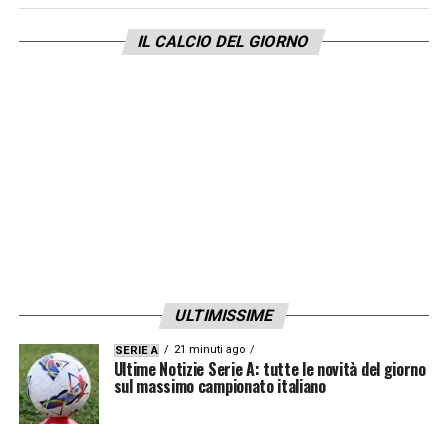
questo ultimo periodo, ora continuiamo su
IL CALCIO DEL GIORNO
questa strada
».
SANABRIA
– «
Ha fatto benissimo, mi è
piaciuto molto come ha interpretato la
partita. Se un attaccante torna così per
aiutare in fase difensiva vuol dire che è a
posto
».
SE RIVEDREMO RADONJC TITOLARE
– «
In
questo momento stiamo facendo scelte
ULTIMISSIME
diverse
».
21 minuti ago
SERIE A
Ultime Notizie Serie A: tutte le novità del giorno
sul massimo campionato italiano
LA PLAYLIST DELLE NOSTRE TOP NEWS