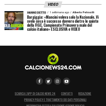
VIDEO
1 settimana ago
Alberto Petrosilli
HANNO DETTO
Bargiggia: «Mancini voleva solo la Nazionale. Vi
svelo cosa è successo davvero dietro le quinte
della FIGC. Campionato Primavera male del
calcio italiano» ESCLUSIVA e VIDEO
SCARICA L’APP DI CALCIO NEWS 24
CONTATTI
REDAZIONE
PRIVACY POLICY E TRATTAMENTO DEI DATI PERSONALI
INFORMATIVA ESTESA SUI COOKIE (COOKIE POLICY)