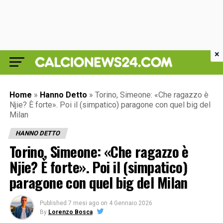
×
Home
»
Hanno Detto
»
Torino, Simeone: «Che ragazzo è
Njie? È forte». Poi il (simpatico) paragone con quel big del
Milan
HANNO DETTO
Torino, Simeone: «Che ragazzo è
Njie? È forte». Poi il (simpatico)
paragone con quel big del Milan
Published
7 mesi ago
on
4 Gennaio 2026
By
Lorenzo Bosca