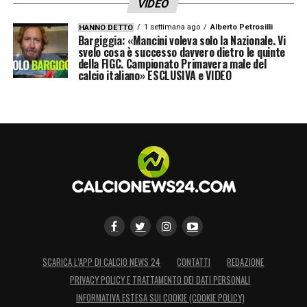
VIDEO
1 settimana ago
Alberto Petrosilli
LA PLAYLIST DELLE NOSTRE TOP NEWS
HANNO DETTO
Bargiggia: «Mancini voleva solo la Nazionale. Vi
svelo cosa è successo davvero dietro le quinte
della FIGC. Campionato Primavera male del
calcio italiano» ESCLUSIVA e VIDEO
SCARICA L’APP DI CALCIO NEWS 24
CONTATTI
REDAZIONE
PRIVACY POLICY E TRATTAMENTO DEI DATI PERSONALI
INFORMATIVA ESTESA SUI COOKIE (COOKIE POLICY)