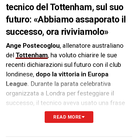
tecnico del Tottenham, sul suo
futuro: «Abbiamo assaporato il
successo, ora riviviamolo»
Ange Postecoglou
, allenatore australiano
del
Tottenham
, ha voluto chiarire le sue
recenti dichiarazioni sul futuro con il club
londinese,
dopo la vittoria in Europa
League
. Durante la parata celebrativa
organizzata a Londra per festeggiare il
successo, il tecnico aveva usato una frase
criptica, «
In tutte le migliori serie TV, la
READ MORE
terza stagione è migliore della seconda
»,
che ha scatenato interpretazioni contrastanti