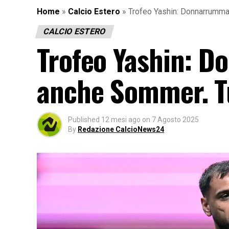
Home
»
Calcio Estero
»
Trofeo Yashin: Donnarrumma f
CALCIO ESTERO
Trofeo Yashin: D
anche Sommer. Tu
Published
12 mesi ago
on
7 Agosto 2025
By
Redazione CalcioNews24