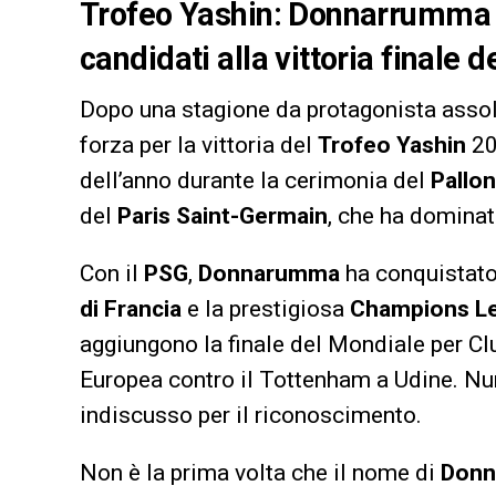
Trofeo Yashin: Donnarrumma f
candidati alla vittoria finale 
Dopo una stagione da protagonista asso
forza per la vittoria del
Trofeo Yashin
20
dell’anno durante la cerimonia del
Pallo
del
Paris Saint-Germain
, che ha domina
Con il
PSG
,
Donnarumma
ha conquistato
di Francia
e la prestigiosa
Champions L
aggiungono la finale del Mondiale per Cl
Europea contro il Tottenham a Udine. Num
indiscusso per il riconoscimento.
Non è la prima volta che il nome di
Don