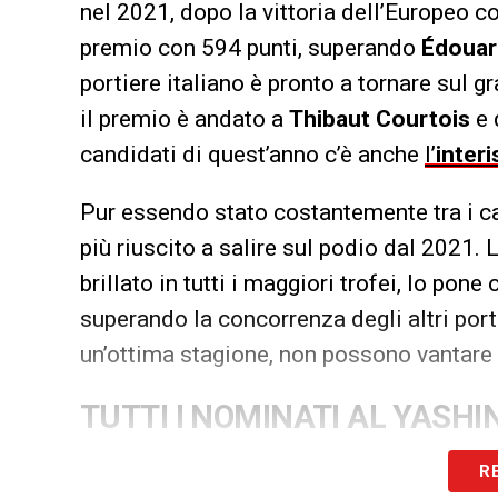
nel 2021, dopo la vittoria dell’Europeo co
premio con 594 punti, superando
Édoua
portiere italiano è pronto a tornare sul g
il premio è andato a
Thibaut Courtois
e 
candidati di quest’anno c’è anche
l’
interi
Pur essendo stato costantemente tra i c
più riuscito a salire sul podio dal 2021. 
brillato in tutti i maggiori trofei, lo pone
superando la concorrenza degli altri port
un’ottima stagione, non possono vantare 
TUTTI I NOMINATI AL YASHI
Alisson (Liverpool e Brasile)
R