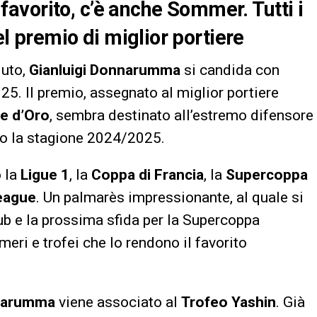
avorito, c’è anche Sommer. Tutti i
del premio di miglior portiere
luto,
Gianluigi Donnarumma
si candida con
25. Il premio, assegnato al miglior portiere
ne d’Oro
, sembra destinato all’estremo difensore
to la stagione 2024/2025.
 la
Ligue 1
, la
Coppa di Francia
, la
Supercoppa
eague
. Un palmarès impressionante, al quale si
ub e la prossima sfida per la Supercoppa
eri e trofei che lo rendono il favorito
narumma
viene associato al
Trofeo Yashin
. Già