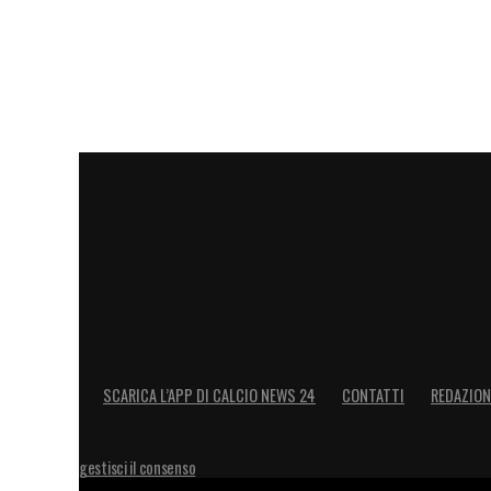
Yassine Bounou (Al-Hilal e Marocco)
Lucas Chevalier (Lille e Francia)
Thibaut Courtois (Real Madrid e Belgio)
Gigio Donnarumma (PSG e Italia)
Dibu Martinez (Aston Villa e Argentina)
Jan Oblak (Atletico Madrid e Slovenia)
David Raya (Arsenal e Spagna)
Yann Sommer (Inter e Svizzera)
Matz Sels (Nottingham Forest e Belgio)
LA PLAYLIST DELLE NOSTRE TOP NEW
SCARICA L’APP DI CALCIO NEWS 24
CONTATTI
REDAZION
gestisci il consenso