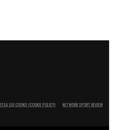
TESA SUI COOKIE (COOKIE POLICY)
NETWORK SPORT REVIEW