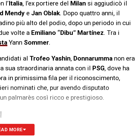
n l’
Italia
, l’ex portiere del
Milan
si aggiudicò il
rd Mendy
e
Jan Oblak
. Dopo quattro anni, il
radino più alto del podio, dopo un periodo in cui
due volte a
Emiliano “Dibu” Martínez
. Tra i
sta
Yann
Sommer
.
andidati al
Trofeo Yashin
,
Donnarumma
non era
La sua straordinaria annata con il
PSG
, dove ha
 ora in primissima fila per il riconoscimento,
ieri nominati che, pur avendo disputato
un palmarès così ricco e prestigioso.
N
EAD MORE