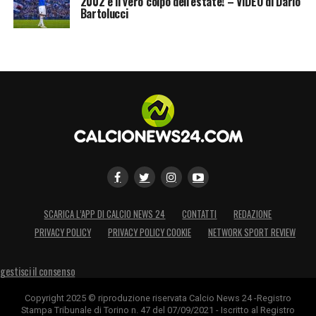
2002 è il vero colpo dell’estate! – VIDEO di Dario
Bartolucci
SCARICA L’APP DI CALCIO NEWS 24
CONTATTI
REDAZIONE
PRIVACY POLICY
PRIVACY POLICY COOKIE
NETWORK SPORT REVIEW
gestisci il consenso
Copyright 2025 © riproduzione riservata Calcio News 24 -Registro
Stampa Tribunale di Torino n. 47 del 07/09/2021 - Iscritto al Registro