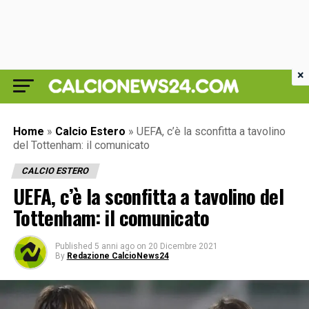
×
Home
»
Calcio Estero
»
UEFA, c’è la sconfitta a tavolino
del Tottenham: il comunicato
CALCIO ESTERO
UEFA, c’è la sconfitta a tavolino del
Tottenham: il comunicato
Published
5 anni ago
on
20 Dicembre 2021
By
Redazione CalcioNews24