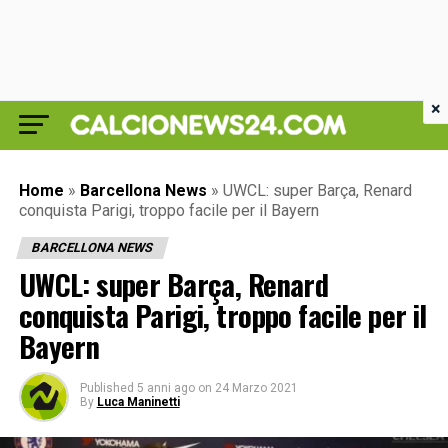
×
Home
»
Barcellona News
»
UWCL: super Barça, Renard
conquista Parigi, troppo facile per il Bayern
BARCELLONA NEWS
UWCL: super Barça, Renard
conquista Parigi, troppo facile per il
Bayern
Published
5 anni ago
on
24 Marzo 2021
By
Luca Maninetti