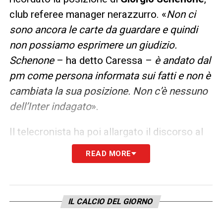
club referee manager nerazzurro. «
Non ci
sono ancora le carte da guardare e quindi
non possiamo esprimere un giudizio.
Schenone
– ha detto Caressa –
è andato dal
pm come persona informata sui fatti e non è
cambiata la sua posizione. Non c’è nessuno
dell’Inter indagato
».
Il telecronista ha poi allargato il discorso al
sistema arbitrale: «
La confusione
READ MORE
nell’applicazione di regole e protocolli si è
vista tutta, nettamente. C’era un problema
gestionale nel mondo arbitrale che è
IL CALCIO DEL GIORNO
emerso. E quello che è emerso è che c’è un